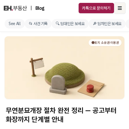
|
Blog
카톡으로 문의하기
Ope
See All
📂 사건 기록
🔍 임대인은 보세요
🔎 임차인은 보세요
🟤토지 소유권·이용권
무연분묘개장 절차 완전 정리 — 공고부터
화장까지 단계별 안내