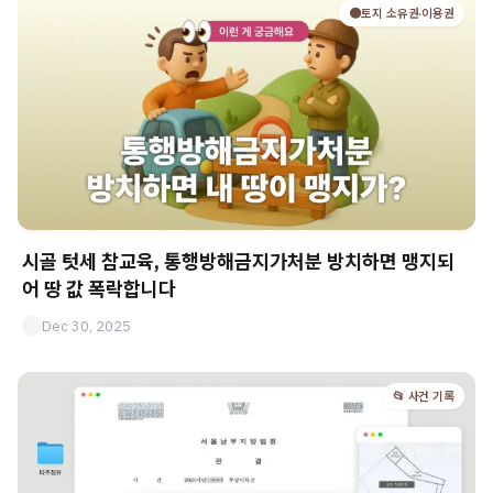
🟤토지 소유권·이용권
시골 텃세 참교육, 통행방해금지가처분 방치하면 맹지되
어 땅 값 폭락합니다
Dec 30, 2025
📂 사건 기록