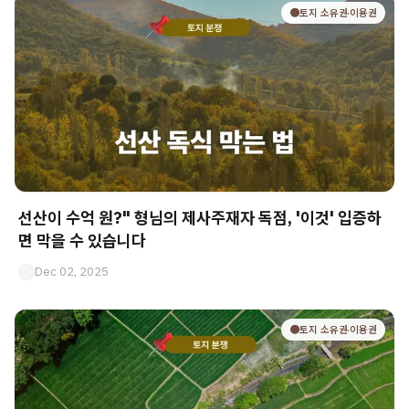
🟤토지 소유권·이용권
선산이 수억 원?" 형님의 제사주재자 독점, '이것' 입증하
면 막을 수 있습니다
Dec 02, 2025
🟤토지 소유권·이용권