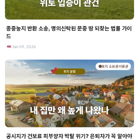
종중농지 반환 소송, 명의신탁된 문중 땅 되찾는 법률 가이
드
Jan 09, 2026
🟤토지 소유권·이용권
공시지가 건보료 피부양자 박탈 위기? 은퇴자가 꼭 알아야