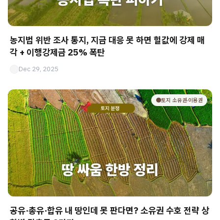
농지법 위반 조사 통지, 지금 대응 못 하면 헐값에 강제 매
각 + 이행강제금 25% 폭탄
Dec 29, 2025
🟤토지 소유권·이용권
공유·총유·합유 내 땅인데 못 판다면? 소유권 수호 전략 상